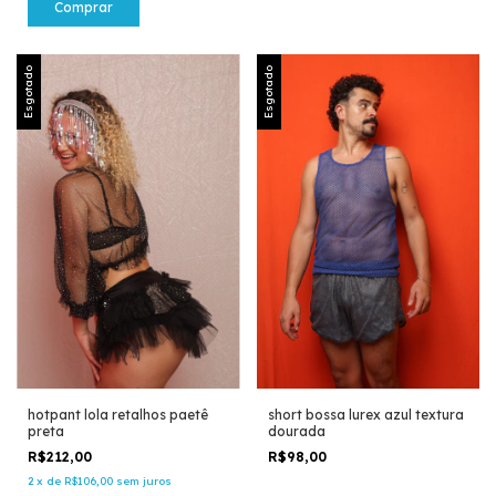
Comprar
Esgotado
Esgotado
hotpant lola retalhos paetê
short bossa lurex azul textura
preta
dourada
R$212,00
R$98,00
2
x
de
R$106,00
sem juros