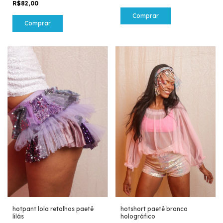
R$82,00
Comprar
hotpant lola retalhos paetê
hotshort paetê branco
lilás
holográfico