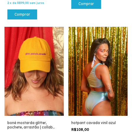
2
x
de
R$99,00
sem juros
Comprar
Comprar
boné mostarda glitter,
hotpant cavada vinil azul
pochete, arrastão | collab
R$108,00
com Pri Glenda