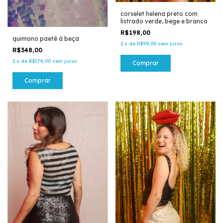
corselet helena preto com
listrado verde, bege e branco
R$198,00
quimono paetê à beça
2
x
de
R$99,00
sem juros
R$348,00
2
x
de
R$174,00
sem juros
Comprar
Comprar