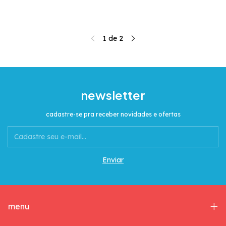
1
de
2
newsletter
cadastre-se pra receber novidades e ofertas
menu