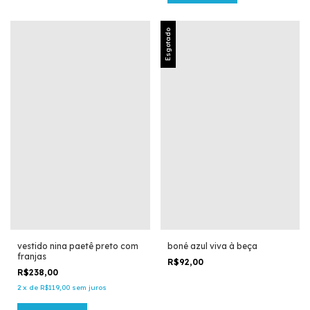
Esgotado
vestido nina paetê preto com
boné azul viva à beça
franjas
R$92,00
R$238,00
2
x
de
R$119,00
sem juros