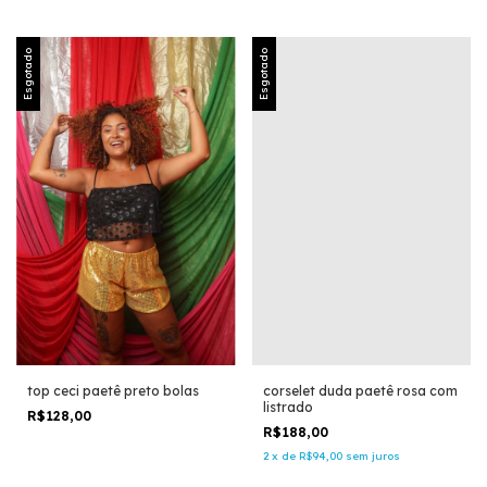
Esgotado
Esgotado
top ceci paetê preto bolas
corselet duda paetê rosa com
listrado
R$128,00
R$188,00
2
x
de
R$94,00
sem juros