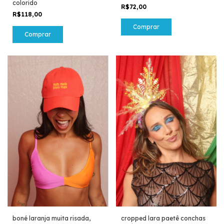
colorido
R$72,00
R$118,00
Comprar
Comprar
boné laranja muita risada,
cropped lara paetê conchas