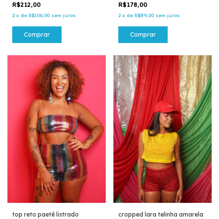
R$212,00
R$178,00
2
x
de
R$106,00
sem juros
2
x
de
R$89,00
sem juros
Comprar
Comprar
top reto paetê listrado
cropped lara telinha amarela