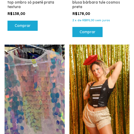
top ombro só paetê prata
blusa bárbara tule cosmos
textura
preta
R$138,00
R$178,00
2
x
de
R$89,00
sem juros
Comprar
Comprar