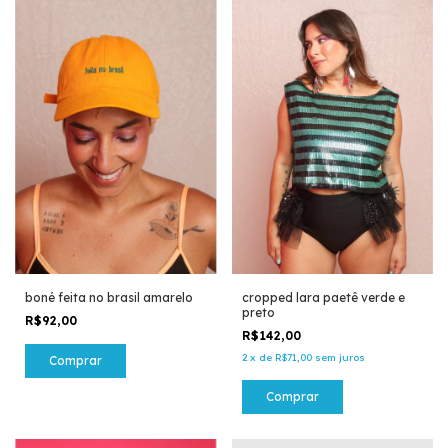
boné feita no brasil amarelo
cropped lara paetê verde e
preto
R$92,00
R$142,00
2
x
de
R$71,00
sem juros
Comprar