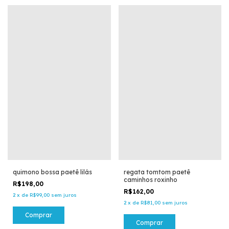
quimono bossa paetê lilás
regata tomtom paetê
caminhos roxinho
R$198,00
R$162,00
2
x
de
R$99,00
sem juros
2
x
de
R$81,00
sem juros
Comprar
Comprar