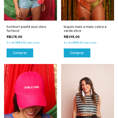
hotshort paetê azul claro
biquini meio a meio cobre e
furtacor
verde oliva
R$178,00
R$198,00
2
x
de
R$89,00
sem juros
2
x
de
R$99,00
sem juros
Comprar
Comprar