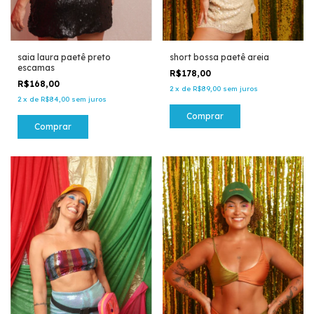
saia laura paetê preto
short bossa paetê areia
escamas
R$178,00
R$168,00
2
x
de
R$89,00
sem juros
2
x
de
R$84,00
sem juros
Comprar
Comprar