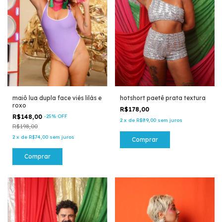
maiô lua dupla face viés lilás e
hotshort paetê prata textura
roxo
R$178,00
R$148,00
-
25
%
OFF
2
x
de
R$89,00
sem juros
R$198,00
2
x
de
R$74,00
sem juros
Comprar
Comprar