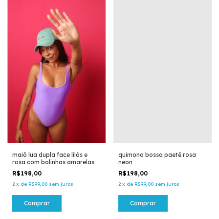
maiô lua dupla face lilás e
quimono bossa paetê rosa
rosa com bolinhas amarelas
neon
R$198,00
R$198,00
2
x
de
R$99,00
sem juros
2
x
de
R$99,00
sem juros
Comprar
Comprar