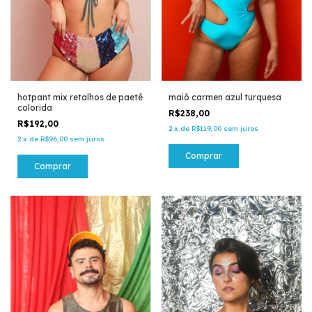
hotpant mix retalhos de paetê
maiô carmen azul turquesa
colorida
R$238,00
R$192,00
2
x
de
R$119,00
sem juros
2
x
de
R$96,00
sem juros
Comprar
Comprar