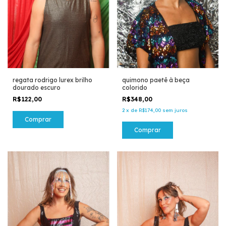
regata rodrigo lurex brilho
quimono paetê à beça
dourado escuro
colorido
R$122,00
R$348,00
2
x
de
R$174,00
sem juros
Comprar
Comprar