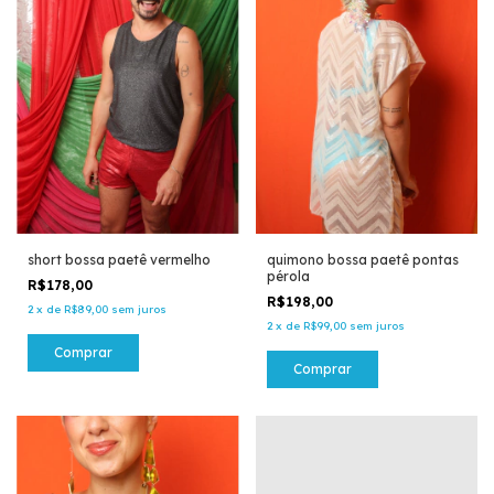
short bossa paetê vermelho
quimono bossa paetê pontas
pérola
R$178,00
R$198,00
2
x
de
R$89,00
sem juros
2
x
de
R$99,00
sem juros
Comprar
Comprar