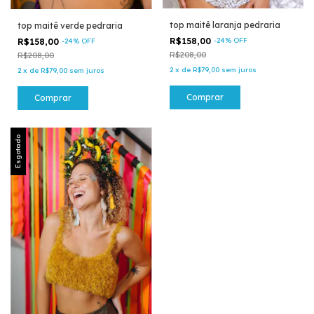
top maitê laranja pedraria
top maitê verde pedraria
R$158,00
-
24
%
OFF
R$158,00
-
24
%
OFF
R$208,00
R$208,00
2
x
de
R$79,00
sem juros
2
x
de
R$79,00
sem juros
Comprar
Comprar
Esgotado