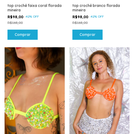
top crochê faixa coral florada
top crochê branco florada
mineira
mineira
R$98,00
-
42
%
OFF
R$98,00
-
42
%
OFF
R$168,00
R$168,00
Comprar
Comprar