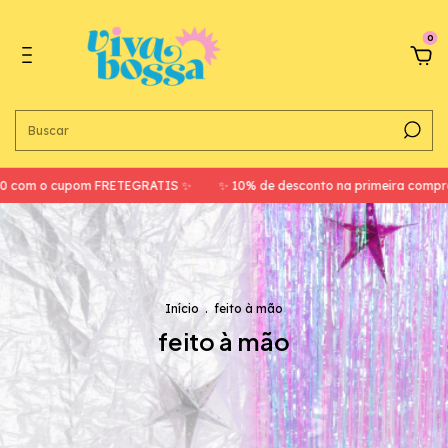
0
m o cupom FRETEGRATIS ✨
✨ 10% de desconto na primeira compra co
Início
.
feito à mão
feito à mão