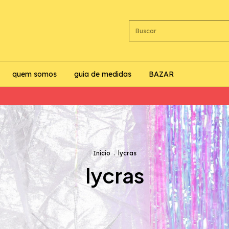
quem somos
guia de medidas
BAZAR
✨
Início
.
lycras
lycras