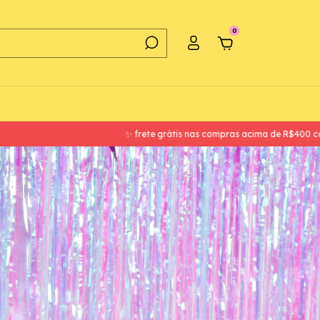
0
 frete grátis nas compras acima de R$400 com o cupom FRETEGRATIS ✨