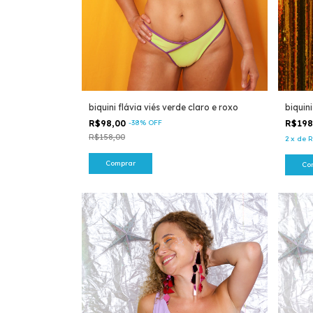
biquini flávia viés verde claro e roxo
biquin
R$98,00
-
38
%
OFF
R$19
R$158,00
2
x
de
R
Comprar
Co