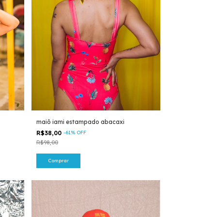
maiô iami estampado abacaxi
R$38,00
-
61
%
OFF
R$98,00
Comprar