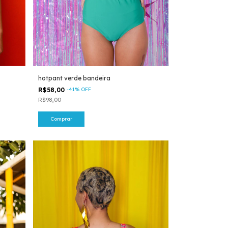
hotpant verde bandeira
R$58,00
-
41
%
OFF
R$98,00
Comprar