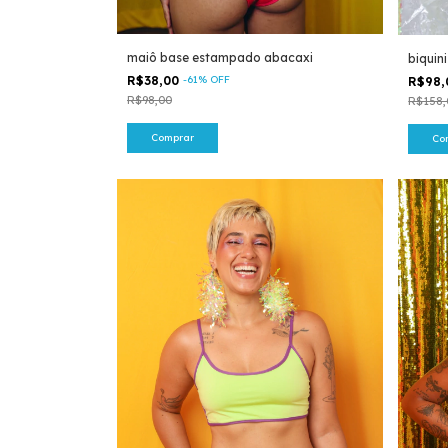
maiô base estampado abacaxi
biquini
R$38,00
-
61
%
OFF
R$98
R$98,00
R$158,
Comprar
Co