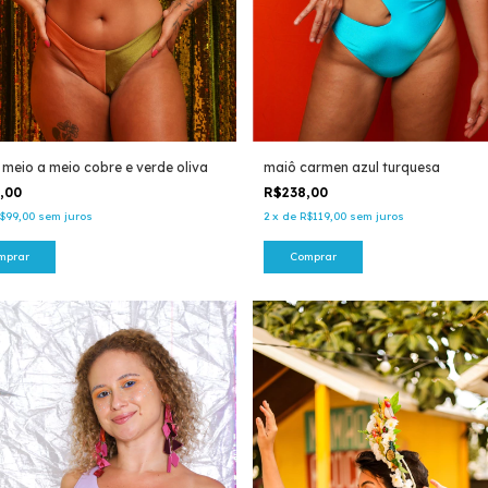
i meio a meio cobre e verde oliva
maiô carmen azul turquesa
8,00
R$238,00
$99,00
sem juros
2
x
de
R$119,00
sem juros
mprar
Comprar