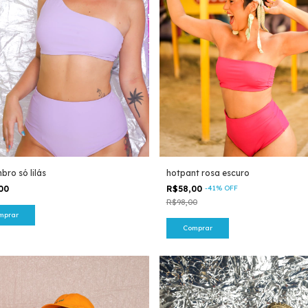
hotpant rosa escuro
bro só lilás
R$58,00
-
41
%
OFF
,00
R$98,00
mprar
Comprar