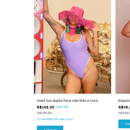
maiô lua dupla face viés lilás e roxo
biquini
R$148,00
-
25
%
OFF
R$98
R$198,00
R$158,
2
x
de
R$74,00
sem juros
Co
Comprar