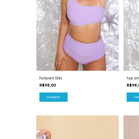
hotpant lilás
top om
R$98,00
R$98
Comprar
Co