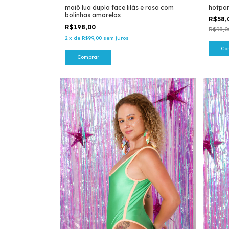
maiô lua dupla face lilás e rosa com
hotpan
bolinhas amarelas
R$58
R$198,00
R$98,0
2
x
de
R$99,00
sem juros
Co
Comprar