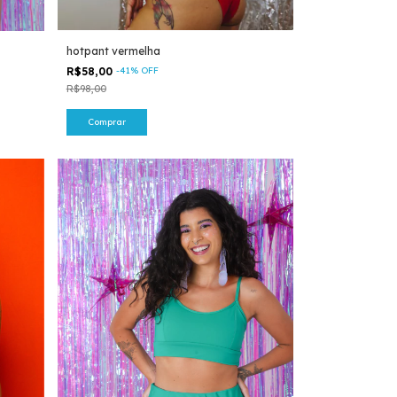
hotpant vermelha
R$58,00
-
41
%
OFF
R$98,00
Comprar