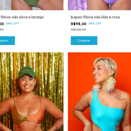
 flávia viés oliva e laranja
biquini flávia viés lilás e rosa
,00
-
38
%
OFF
R$98,00
-
38
%
OFF
00
R$158,00
mprar
Comprar