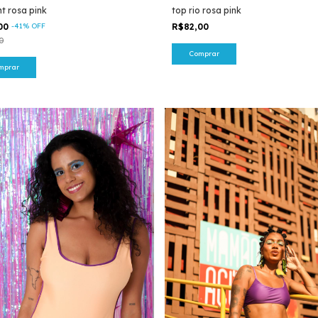
t rosa pink
top rio rosa pink
,00
-
41
%
OFF
R$82,00
0
Comprar
mprar