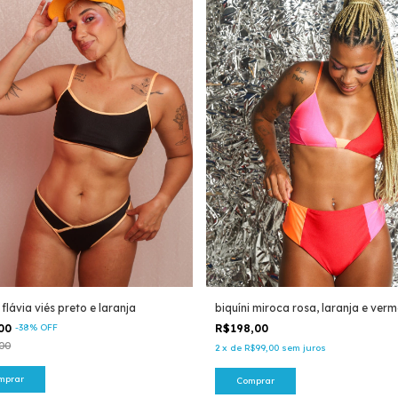
 flávia viés preto e laranja
biquíni miroca rosa, laranja e verm
,00
-
38
%
OFF
R$198,00
00
2
x
de
R$99,00
sem juros
mprar
Comprar